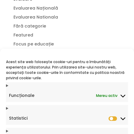
Evaluarea Națională
Evaluarea Nationala
Fără categorie
Featured
Focus pe educație
Incluziune socială
Jurnal de profesor
Acest site web folosește cookie-uri pentru a îmbunătăți
experiența utilizatorului. Prin utilizarea site-ului nostru web,
Lectură
acceptați toate cookie-urile în conformitate cu politica noastră
privind cookie-urile.
povestea mea
profesor
Funcționale
Mereu activ
proiecte
Proiecte LRF
Proiecte Sociale
Statistici
Statistic
proiecte SRF
Sfatul Psihologului