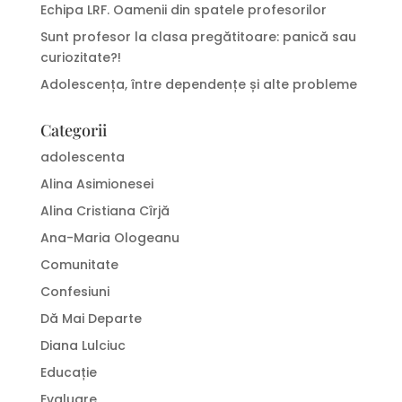
Echipa LRF. Oamenii din spatele profesorilor
Sunt profesor la clasa pregătitoare: panică sau
curiozitate?!
Adolescența, între dependențe și alte probleme
Categorii
adolescenta
Alina Asimionesei
Alina Cristiana Cîrjă
Ana-Maria Ologeanu
Comunitate
Confesiuni
Dă Mai Departe
Diana Lulciuc
Educație
Evaluare