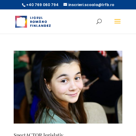
+40 769 060 794
inscrieri.scoala@lrfb.ro
SpectACTOR legislativ