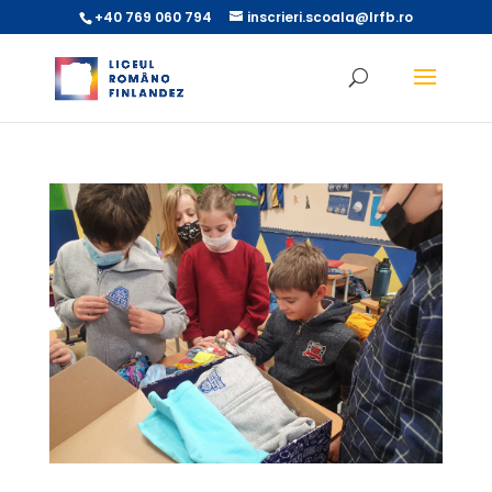
+40 769 060 794
inscrieri.scoala@lrfb.ro