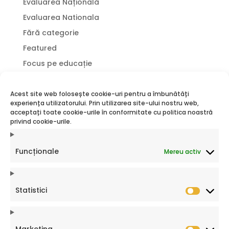
Evaluarea Națională
Evaluarea Nationala
Fără categorie
Featured
Focus pe educație
Incluziune socială
Jurnal de profesor
Acest site web folosește cookie-uri pentru a îmbunătăți
experiența utilizatorului. Prin utilizarea site-ului nostru web,
Lectură
acceptați toate cookie-urile în conformitate cu politica noastră
privind cookie-urile.
povestea mea
profesor
Funcționale
Mereu activ
proiecte
Proiecte LRF
Proiecte Sociale
Statistici
Statistic
proiecte SRF
Sfatul Psihologului