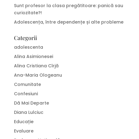
Sunt profesor la clasa pregătitoare: panică sau
curiozitate?!
Adolescența, între dependențe și alte probleme
Categorii
adolescenta
Alina Asimionesei
Alina Cristiana Cîrjă
Ana-Maria Ologeanu
Comunitate
Confesiuni
Dă Mai Departe
Diana Lulciuc
Educație
Evaluare