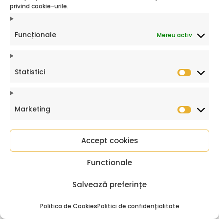
privind cookie-urile.
martie 2021
Evaluare
decembrie 2020
Evaluarea Națională
Funcționale
Mereu activ
noiembrie 2020
Evaluarea Nationala
octombrie 2020
Fără categorie
septembrie 2020
Featured
Statistici
Statistic
iunie 2020
Focus pe educație
martie 2020
Incluziune socială
Marketing
ianuarie 2020
Jurnal de profesor
Market
decembrie 2019
Lectură
noiembrie 2019
povestea mea
Accept cookies
octombrie 2019
profesor
Functionale
iulie 2019
proiecte
iunie 2019
Proiecte LRF
Salvează preferințe
mai 2019
Proiecte Sociale
Politica de Cookies
Politici de confidențialitate
aprilie 2019
proiecte SRF