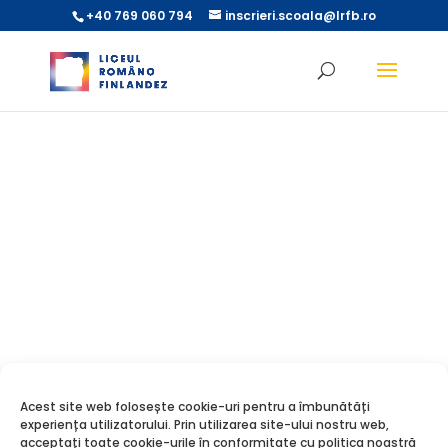
+40 769 060 794
inscrieri.scoala@lrfb.ro
Arhive
Categorii
martie 2026
adolescenta
martie 2024
Alina Asimionesei
ianuarie 2024
Alina Cristiana Cîrjă
noiembrie 2023
Ana-Maria Ologeanu
septembrie 2022
Comunitate
mai 2022
Confesiuni
martie 2022
Dă Mai Departe
iunie 2021
Diana Lulciuc
Acest site web folosește cookie-uri pentru a îmbunătăți
experiența utilizatorului. Prin utilizarea site-ului nostru web,
mai 2021
Educație
acceptați toate cookie-urile în conformitate cu politica noastră