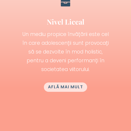

Nivel Liceal
Un mediu propice învățării este cel
în care adolescenții sunt provocați
să se dezvolte în mod holistic,
pentru a deveni performanți în
societatea viitorului.
AFLĂ MAI MULT