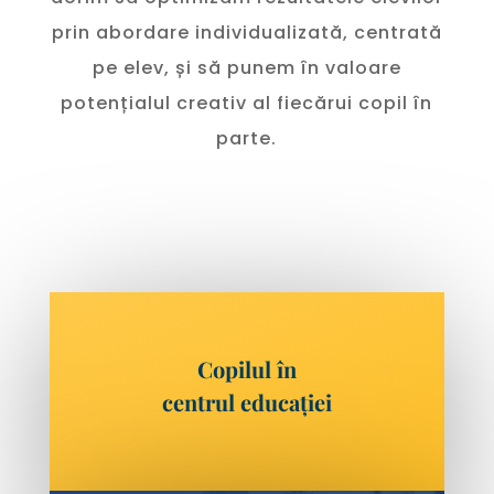
prin abordare individualizată, centrată
pe elev, și să punem în valoare
potențialul creativ al fiecărui copil în
parte.
fat santa slot free online
big red slots real money
australia open 2023
starburst 50 free spins no deposit
free spins bonus codes
baccarat game online real money
play baccarat online for real money
casino online games real money
free spin casino
Copilul în
centrul educației