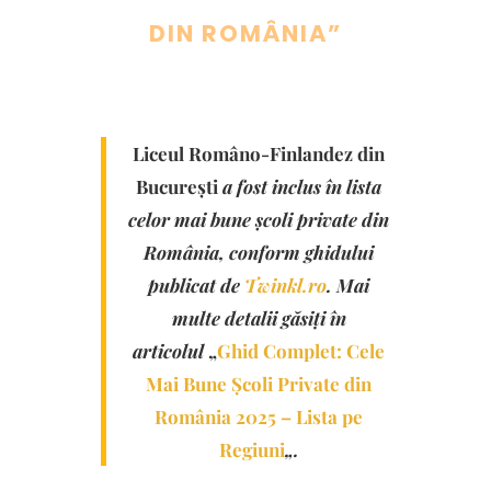
DIN ROMÂNIA”
Liceul Româno-Finlandez
din
București
a fost inclus în lista
celor mai bune școli private din
România, conform ghidului
publicat de
Twinkl.ro
. Mai
multe detalii găsiți în
articolul
„
Ghid Complet: Cele
Mai Bune Școli Private din
România 2025 – Lista pe
Regiuni
„.