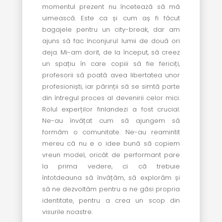
momentul prezent nu încetează să mă
uimească. Este ca și cum aș fi făcut
bagajele pentru un city-break, dar am
ajuns să fac înconjurul lumii de două ori
deja. Mi-am dorit, de la început, să creez
un spațiu în care copiii să fie fericiți,
profesorii să poată avea libertatea unor
profesioniști, iar părinții să se simtă parte
din întregul proces al devenirii celor mici.
Rolul experților finlandezi a fost crucial.
Ne-au învățat cum să ajungem să
formăm o comunitate. Ne-au reamintit
mereu că nu e o idee bună să copiem
vreun model, oricât de performant pare
la prima vedere, ci că trebuie
întotdeauna să învățăm, să explorăm și
să ne dezvoltăm pentru a ne găsi propria
identitate, pentru a crea un scop din
visurile noastre.