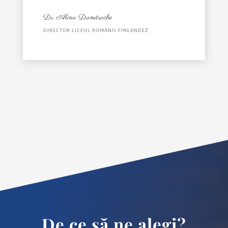
Dr. Alina Dumitrache
DIRECTOR LICEUL ROMÂNO-FINLANDEZ
De ce să ne alegi?