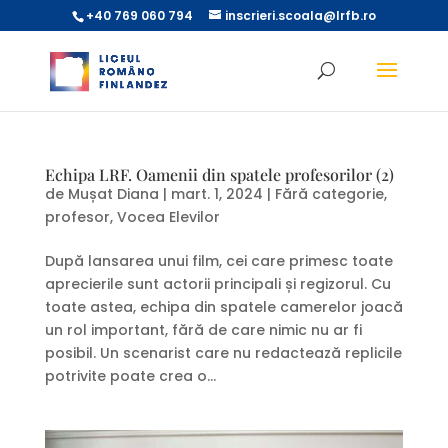
+40 769 060 794
inscrieri.scoala@lrfb.ro
Echipa LRF. Oamenii din spatele profesorilor (2)
de
Mușat Diana
|
mart. 1, 2024
|
Fără categorie
,
profesor
,
Vocea Elevilor
După lansarea unui film, cei care primesc toate
aprecierile sunt actorii principali și regizorul. Cu
toate astea, echipa din spatele camerelor joacă
un rol important, fără de care nimic nu ar fi
posibil. Un scenarist care nu redactează replicile
potrivite poate crea o...