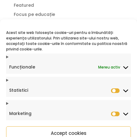
Featured
Focus pe educație
Incluziune socială
Jurnal de profesor
Acest site web folosește cookie-uri pentru a îmbunătăți
experiența utilizatorului. Prin utilizarea site-ului nostru web,
Lectură
acceptați toate cookie-urile în conformitate cu politica noastră
privind cookie-urile.
povestea mea
profesor
Funcționale
Mereu activ
proiecte
Proiecte LRF
Proiecte Sociale
Statistici
Statistic
proiecte SRF
Sfatul Psihologului
Marketing
Sistem Educațional
Market
SRF made
Accept cookies
Vocea Elevilor