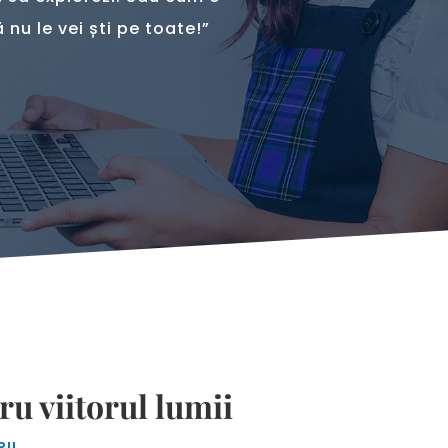
 nu le vei ști pe toate!”
ru viitorul lumii
II