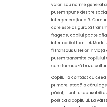
valori sau norme general a
putem spune despre sociali
intergenerațională. Comuni
care este asigurată transm
fragede, copilul poate afla
intermediul familiei. Mode
fi transpus ulterior în via
putem transmite copilului at
care formează baza culturii 
Copilul ia contact cu ceea 
primare, etapă a cărui agen
părinţii sunt responsabili 
politică a copilului. La vârs