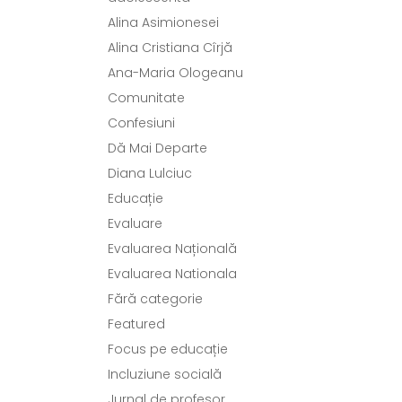
Alina Asimionesei
Alina Cristiana Cîrjă
Ana-Maria Ologeanu
Comunitate
Confesiuni
Dă Mai Departe
Diana Lulciuc
Educație
Evaluare
Evaluarea Națională
Evaluarea Nationala
Fără categorie
Featured
Focus pe educație
Incluziune socială
Jurnal de profesor