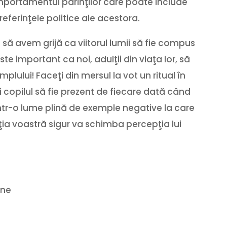
portamentul părinţilor care poate include
preferinţele politice ale acestora.
să avem grijă ca viitorul lumii să fie compus
ste important ca noi, adulţii din viaţa lor, să
lului! Faceţi din mersul la vot un ritual în
i copilul să fie prezent de fiecare dată când
Într-o lume plină de exemple negative la care
ţia voastră sigur va schimba percepţia lui
ane