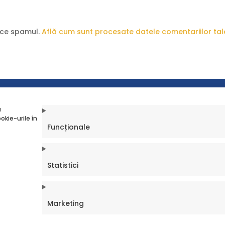
uce spamul.
Află cum sunt procesate datele comentariilor tal
Liceul Româno-Finlandez București - sector 6 - liceu privat
a
okie-urile în
Funcționale
Statistici
Marketing