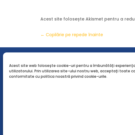
Acest site folosește Akismet pentru a red
←
Copilărie pe repede înainte
Liceul Româno-Finlandez din București - liceu privat
Acest site web folosește cookie-uri pentru a îmbunătăți experienț
utilizatorului. Prin utilizarea site-ului nostru web, acceptați toate co
conformitate cu politica noastră privind cookie-urile.