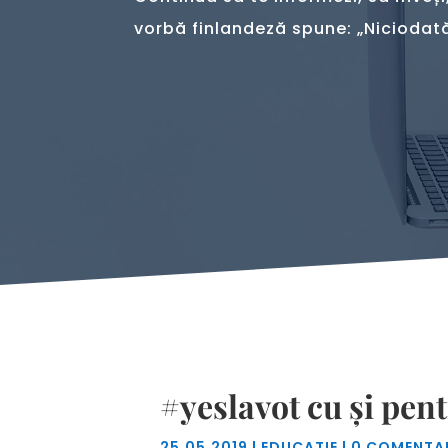
vorbă finlandeză spune: „Niciodată
#yeslavot cu şi pent
25.05.2019
|
EDUCAȚIE
|
0 COMENTAR