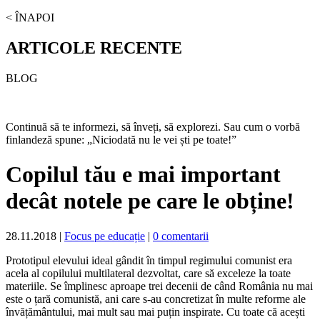
< ÎNAPOI
ARTICOLE RECENTE
BLOG
Continuă să te informezi, să înveți, să explorezi. Sau cum o vorbă
finlandeză spune: „Niciodată nu le vei ști pe toate!”
Copilul tău e mai important
decât notele pe care le obține!
28.11.2018
|
Focus pe educație
|
0 comentarii
Prototipul elevului ideal gândit în timpul regimului comunist era
acela al copilului multilateral dezvoltat, care să exceleze la toate
materiile. Se împlinesc aproape trei decenii de când România nu mai
este o țară comunistă, ani care s-au concretizat în multe reforme ale
învățământului, mai mult sau mai puțin inspirate. Cu toate că acești