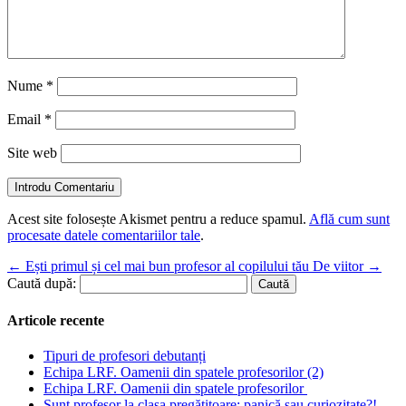
Nume
*
Email
*
Site web
Introdu Comentariu
Acest site folosește Akismet pentru a reduce spamul.
Află cum sunt
procesate datele comentariilor tale
.
←
Ești primul și cel mai bun profesor al copilului tău
De viitor
→
Caută după:
Articole recente
Tipuri de profesori debutanți
Echipa LRF. Oamenii din spatele profesorilor (2)
Echipa LRF. Oamenii din spatele profesorilor
Sunt profesor la clasa pregătitoare: panică sau curiozitate?!