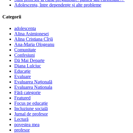
Adolescența, între dependențe și alte probleme
Categorii
adolescenta
Alina Asimionesei
Alina Cristiana Cîrjă
Ana-Maria Ologeanu
Comunitate
Confesiuni
Dă Mai Departe
Diana Lulciuc
Educație
Evaluare
Evaluarea Națională
Evaluarea Nationala
Fără categorie
Featured
Focus pe educație
Incluziune socială
Jurnal de profesor
Lectură
povestea mea
profesor