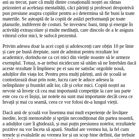
ani au trecut, pare că mulți dintre conaționalii noștri au rămas
prizonieri ai aceleiași mentalități, căci părinți și profesori deopotrivă
pun presiune asupra copiilor pentru a-i determina să fie buni la toate
materiile. Se așteaptă de la copiii de astăzi performanță pe toate
planurile, indiferent de costuri. Se investesc bani, timp și energie în
activități extrașcolare și multe meditații, care dincolo de a le asigura
viitorul celor mici, le sufocă prezentul.
Privim adesea doar la acei copii și adolescenți care obțin 10 pe linie
și care pe bună dreptate, sunt de admirat pentru rezultate lor
academice, dorindu-ne ca cei mici din viețile noastre să le urmeze
exemplul. Totuși, n-ar trebui nicidecum să uităm să ne întrebăm dacă
aceste rezultate îi împlinesc pe ei sau ne satisfac orgoliile nouă,
adulților din viața lor. Pentru prea mulți părinți, anii de școală se
contorizează doar prin note, lucru care le aduce adesea la
neîmplinire și frustrări atât lor, cât și celor mici. Copiii noștri au
nevoie să învețe că cea mai importantă competiție la care iau parte
este cea cu ei înșiși, iar notele nu sunt mai importante decât ceea ce
învață și mai cu seamă, ceea ce vor folosi de-a lungul vieții.
Dacă anii de școală vor însemna mai mult experiențe de învățare
inedite, lecții memorabile și sprijin necondiționat din partea noastră,
a adulților care îi ghidează, și mai puțin presiunea notelor, rezultatele
pozitive nu vor înceta să apară. Studiul are vremea lui, la fel cum
temele și evaluările au vremea lor și un scop bine definit, dar trebuie