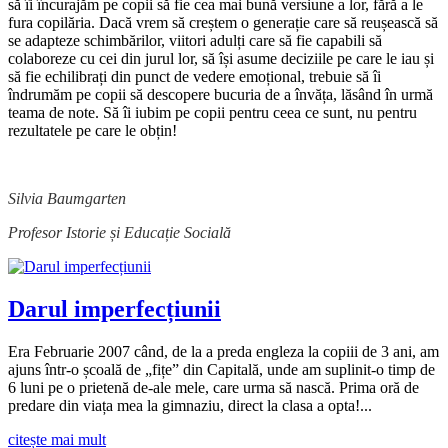
să îi încurajăm pe copii să fie cea mai bună versiune a lor, fără a le
fura copilăria. Dacă vrem să creștem o generație care să reușească să
se adapteze schimbărilor, viitori adulți care să fie capabili să
colaboreze cu cei din jurul lor, să își asume deciziile pe care le iau și
să fie echilibrați din punct de vedere emoțional, trebuie să îi
îndrumăm pe copii să descopere bucuria de a învăța, lăsând în urmă
teama de note. Să îi iubim pe copii pentru ceea ce sunt, nu pentru
rezultatele pe care le obțin!
Silvia Baumgarten
Profesor Istorie și Educație Socială
Darul imperfecțiunii
Era Februarie 2007 când, de la a preda engleza la copiii de 3 ani, am
ajuns într-o școală de „fițe” din Capitală, unde am suplinit-o timp de
6 luni pe o prietenă de-ale mele, care urma să nască. Prima oră de
predare din viața mea la gimnaziu, direct la clasa a opta!...
citește mai mult