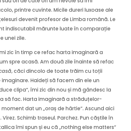
i sau ori de câte ori am nevoie să îmi
lo, printre cuvinte. Micile dureri luxoase ale
înțelesuri devenit profesor de Limba română. Le
unt indiscutabil mărunte luate în comparație
 unei zile.
, îmi zic în timp ce refac harta imaginară a
rum spre acasă. Am două zile înainte să refac
casă
, căci dincolo de toate trăim cu toții
e imaginare. Haideți să facem din ele un
aduce clipa”, îmi zic din nou și mă gândesc la
a să fac. Harta imaginară a străduțelor-
 moment dat un „oraș de hârtie”. Ascund aici
 Virez. Schimb traseul. Parchez. Pun căștile în
allica îmi spun și eu că „nothing else matters”