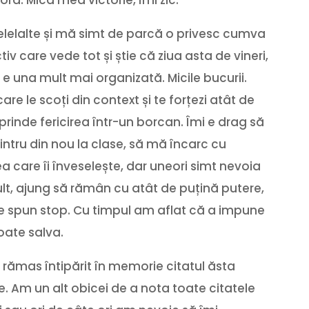
elelalte și mă simt de parcă o privesc cumva
iv care vede tot și știe că ziua asta de vineri,
e una mult mai organizată. Micile bucurii.
 le scoți din context și te forțezi atât de
i prinde fericirea într-un borcan. Îmi e drag să
 intru din nou la clase, să mă încarc cu
cea care îi înveselește, dar uneori simt nevoia
t, ajung să rămân cu atât de puțină putere,
are spun stop. Cu timpul am aflat că a impune
oate salva.
a rămas întipărit în memorie citatul ăsta
te. Am un alt obicei de a nota toate citatele