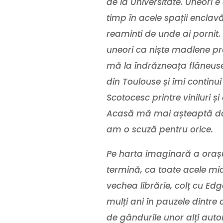
de la Universitate. Uneori e 
timp în acele spații
enclav
reaminti de unde ai pornit
uneori ca niște madlene pro
mă la îndrăzneața
f
lâneus
din Toulouse și îmi continui
Scotocesc printre viniluri ș
Acasă mă mai așteaptă două, 
am o scuză pentru orice.
Pe harta imaginară a orașu
termină, ca toate acele mici
vechea librărie, colț cu E
mulți ani în pauzele dintre
de gândurile unor alți auto