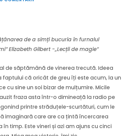
ățânarea
de a simți bucuria în furnalul
mi”
Elizabeth Gilbert -„Lecții de magie”
inal de săptămână de vinerea trecută. Ideea
a faptului că oricât de greu îți este acum, la un
 cu sine un soi bizar de mulțumire. Micile
m auzit fraza asta într-o dimineață la radio pe
onind printre străduțele-scurtături, cum le
 imaginară care are ca țintă încercarea
n timp. Este vineri și azi am ajuns cu cinci
ra. Mica mea victorie, îmi zic.