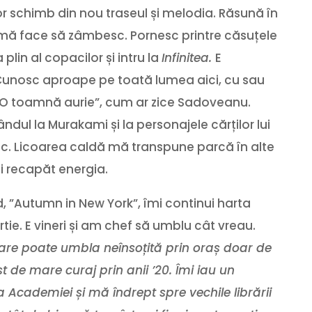
lor schimb din nou traseul și melodia. Răsună în
e mă face să zâmbesc. Pornesc printre căsuțele
lin al copacilor și intru la
Infinitea.
E
Cunosc aproape pe toată lumea aici, cu sau
„O toamnă aurie”, cum ar zice Sadoveanu.
ul la Murakami și la personajele cărților lui
c. Licoarea caldă mă transpune parcă în alte
i recapăt energia.
ld, ”Autumn in New York”, îmi continui harta
tie. E vineri și am chef să umblu cât vreau.
care poate umbla neînsoțită prin oraș doar de
de mare curaj prin anii ’20. Îmi iau un
a Academiei și mă îndrept spre vechile librării