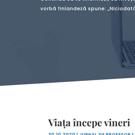
vorbă finlandeză spune: „Niciodată
Viața începe vineri
30.10.2020
|
JURNAL DE PROFESOR
|