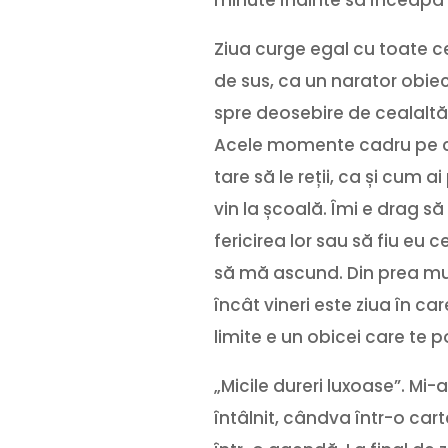
Ziua curge egal cu toate c
de sus, ca un narator obiect
spre deosebire de cealaltă 
Acele momente cadru pe care
tare să le reții, ca și cum a
vin la școală. Îmi e drag să
fericirea lor sau să fiu eu 
să mă ascund. Din prea mul
încât vineri este ziua în c
limite e un obicei care te p
„Micile dureri luxoase”. Mi-
întâlnit, cândva într-o car