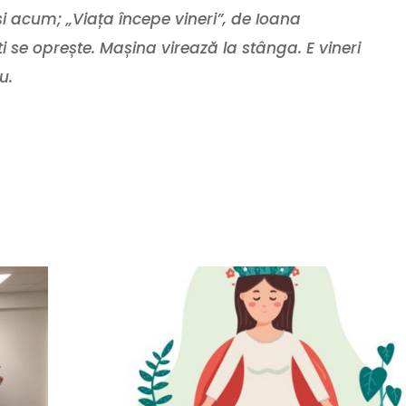
i acum; „Viața începe vineri”, de Ioana
i se oprește. Mașina virează la stânga. E vineri
u.