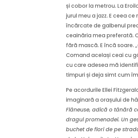
și cobor la metrou. La Eroi
jurul meu a jazz. E ceea c
încărcate de galbenul prea p
ceainăria mea preferată. 
fără mască. E încă soare. 
Comand același ceai cu gând
cu care adesea mă identifi
timpuri și deja simt cum îm
Pe acordurile Ellei Fitzgera
imaginară a orașului de hâr
Flâneuse
, adică o tânără 
dragul promenadei. Un gest 
buchet de flori de pe strad