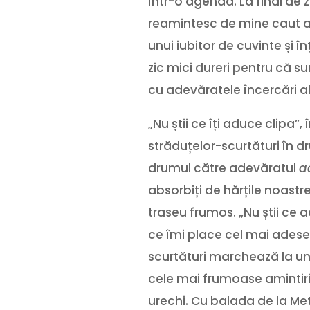
într-o agendă. La final de z
reamintesc de mine caut aco
unui iubitor de cuvinte și 
zic mici dureri pentru că s
cu adevăratele încercări ale
„Nu știi ce îți aduce clipa”
străduțelor-scurtături în d
drumul către adevăratul
a
absorbiți de hărțile noastr
traseu frumos. „Nu știi ce 
ce îmi place cel mai adese
scurtături marchează la un
cele mai frumoase amintiri.
urechi. Cu balada de la Met