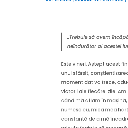
„Trebuie să avem încăp
neîndurător al acestei lu
Este vineri. Aștept acest f
unui sfârșit, conștientizare
moment dat va trece, aduce
victorii ale fiecărei zile. A
când mă aflam în mașină, g
numesc eu, mica mea hartă
constantă de a mă încadra î
minute înainte să înceapă o