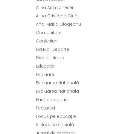
Alina Asimionesei
Alina Cristiana Cîrjă
Ana-Maria Ologeanu
Comunitate
Confesiuni
Dă Mai Departe
Diana Lulciuc
Educație
Evaluare
Evaluarea Națională
Evaluarea Nationala
Fără categorie
Featured
Focus pe educație
Incluziune socială
Jurnal de profesor