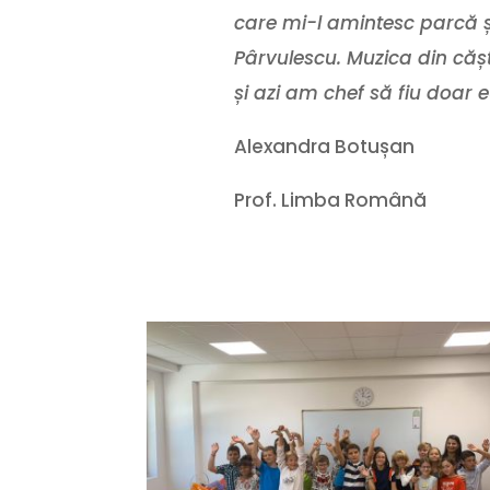
care mi-l amintesc parcă ș
Pârvulescu. Muzica din cășt
și azi am chef să fiu doar e
Alexandra Botușan
Prof. Limba Română