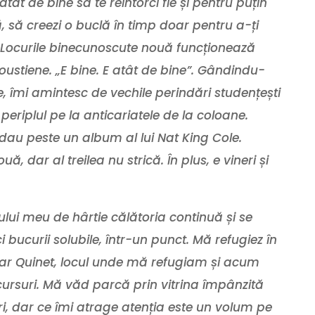
atât de bine să te reîntorci fie și pentru puțin
ă,
să creezi o buclă în timp doar pentru a-ți
. Locurile binecunoscute nouă funcționează
ustiene. „E bine. E atât de bine”. Gândindu-
e
,
îmi amintesc de vechile perindări studențești
 periplul pe la anticariatele de la coloane.
i dau peste un album al lui Nat King Cole.
dar al treilea nu strică. În plus, e vineri și
lui meu de hârtie călătoria continuă și se
 bucurii solubile, într-un punct. Mă refugiez în
dgar Quinet, locul unde mă refugiam și acum
 cursuri. Mă văd parcă prin vitrina împânzită
ri, dar ce îmi atrage atenția este un volum pe