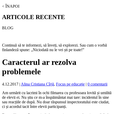
< ÎNAPOI
ARTICOLE RECENTE
BLOG
Continuă să te informezi, să înveți, să explorezi. Sau cum o vorbă
finlandeză spune: „Niciodată nu le vei ști pe toate!”
Caracterul ar rezolva
problemele
4.12.2017
|
Alina Cristiana Cîrjă
,
Focus pe educație
|
0 comentarii
Am urmărit cu lacrimi în ochi filmarea cu profesoara lovită și umilită
de elevii ei. Nu știu ce m-a înspăimântat mai tare: incidentul în sine
sau reacțiile de după. Nu doar răspunsul inspectoratului este ciudat,
ci și acordul tacit între elevii participanți.