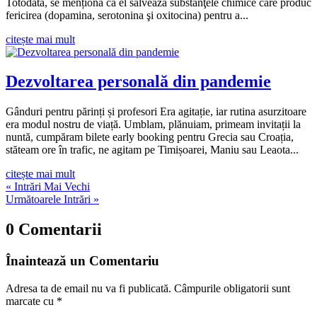
Totodată, se menționa că el salvează substanţele chimice care produc
fericirea (dopamina, serotonina şi oxitocina) pentru a...
citește mai mult
Dezvoltarea personală din pandemie
Gânduri pentru părinți și profesori Era agitație, iar rutina asurzitoare
era modul nostru de viață. Umblam, plănuiam, primeam invitații la
nuntă, cumpăram bilete early booking pentru Grecia sau Croația,
stăteam ore în trafic, ne agitam pe Timișoarei, Maniu sau Leaota...
citește mai mult
« Intrări Mai Vechi
Următoarele Intrări »
0 Comentarii
Înaintează un Comentariu
Adresa ta de email nu va fi publicată.
Câmpurile obligatorii sunt
marcate cu
*