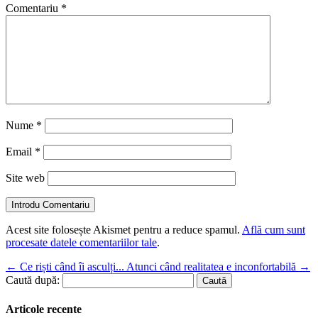
Comentariu
*
Nume
*
Email
*
Site web
Introdu Comentariu
Acest site folosește Akismet pentru a reduce spamul.
Află cum sunt
procesate datele comentariilor tale
.
←
Ce riști când îi asculți...
Atunci când realitatea e inconfortabilă
→
Caută după:
Articole recente