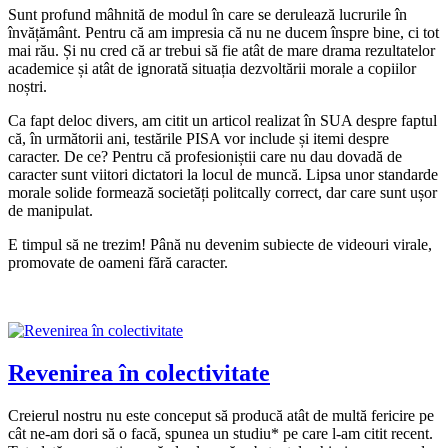
Sunt profund mâhnită de modul în care se derulează lucrurile în
învățământ. Pentru că am impresia că nu ne ducem înspre bine, ci tot
mai rău. Și nu cred că ar trebui să fie atât de mare drama rezultatelor
academice și atât de ignorată situația dezvoltării morale a copiilor
noștri.
Ca fapt deloc divers, am citit un articol realizat în SUA despre faptul
că, în următorii ani, testările PISA vor include și itemi despre
caracter. De ce? Pentru că profesioniștii care nu dau dovadă de
caracter sunt viitori dictatori la locul de muncă. Lipsa unor standarde
morale solide formează societăți politcally correct, dar care sunt ușor
de manipulat.
E timpul să ne trezim! Până nu devenim subiecte de videouri virale,
promovate de oameni fără caracter.
Revenirea în colectivitate
Creierul nostru nu este conceput să producă atât de multă fericire pe
cât ne-am dori să o facă, spunea un studiu* pe care l-am citit recent.