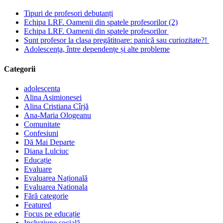
Tipuri de profesori debutanți
Echipa LRF. Oamenii din spatele profesorilor (2)
Echipa LRF. Oamenii din spatele profesorilor
Sunt profesor la clasa pregătitoare: panică sau curiozitate?!
Adolescența, între dependențe și alte probleme
Categorii
adolescenta
Alina Asimionesei
Alina Cristiana Cîrjă
Ana-Maria Ologeanu
Comunitate
Confesiuni
Dă Mai Departe
Diana Lulciuc
Educație
Evaluare
Evaluarea Națională
Evaluarea Nationala
Fără categorie
Featured
Focus pe educație
Incluziune socială