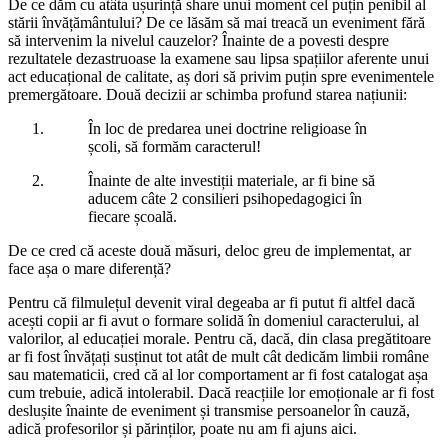
De ce dăm cu atâta ușurință share unui moment cel puțin penibil al
stării învățământului? De ce lăsăm să mai treacă un eveniment fără
să intervenim la nivelul cauzelor? Înainte de a povesti despre
rezultatele dezastruoase la examene sau lipsa spațiilor aferente unui
act educațional de calitate, aș dori să privim puțin spre evenimentele
premergătoare. Două decizii ar schimba profund starea națiunii:
În loc de predarea unei doctrine religioase în
școli, să formăm caracterul!
Înainte de alte investiții materiale, ar fi bine să
aducem câte 2 consilieri psihopedagogici în
fiecare școală.
De ce cred că aceste două măsuri, deloc greu de implementat, ar
face așa o mare diferență?
Pentru că filmulețul devenit viral degeaba ar fi putut fi altfel dacă
acești copii ar fi avut o formare solidă în domeniul caracterului, al
valorilor, al educației morale. Pentru că, dacă, din clasa pregătitoare
ar fi fost învățați susținut tot atât de mult cât dedicăm limbii române
sau matematicii, cred că al lor comportament ar fi fost catalogat așa
cum trebuie, adică intolerabil. Dacă reacțiile lor emoționale ar fi fost
deslușite înainte de eveniment și transmise persoanelor în cauză,
adică profesorilor și părinților, poate nu am fi ajuns aici.